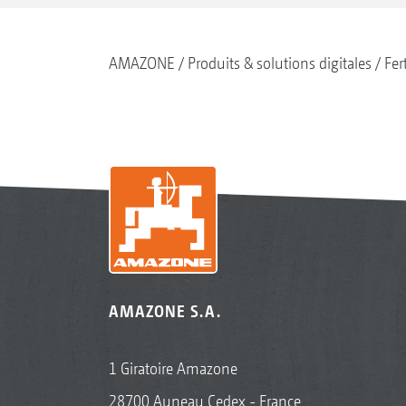
AMAZONE
Produits & solutions digitales
Fer
AMAZONE S.A.
1 Giratoire Amazone
28700 Auneau Cedex - France