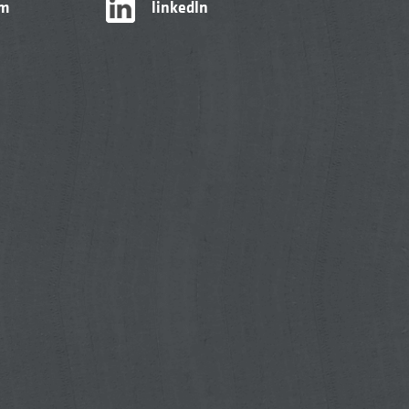
am
linkedIn