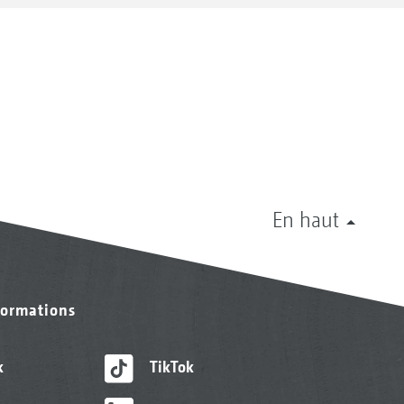
En haut
formations
k
TikTok