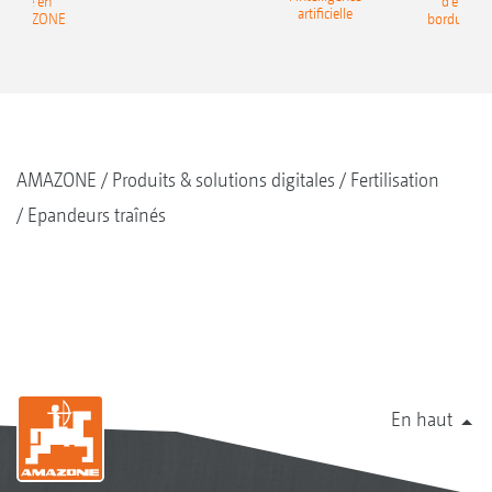
ndage en
d’épand
artificielle
e AMAZONE
bordure 
AMAZONE
Produits & solutions digitales
Fertilisation
Epandeurs traînés
En haut