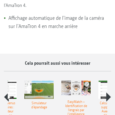
l’AmaTron 4.
Affichage automatique de l’image de la caméra
sur l’AmaTron 4 en marche arrière
Cela pourrait aussi vous intéresser
EasyMatch –
 les revenus
Simulateur
Calculer le
Identification de
entaires :
d‘épandage
supplémen
l’engrais par
’ordinateur
Avec l’ord
l’intelligence