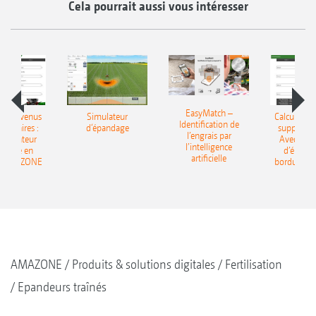
Cela pourrait aussi vous intéresser
EasyMatch –
 les revenus
Simulateur
Calculer le
Identification de
entaires :
d‘épandage
supplémen
l’engrais par
’ordinateur
Avec l’ord
l’intelligence
ndage en
d’épand
artificielle
e AMAZONE
bordure 
AMAZONE
Produits & solutions digitales
Fertilisation
Epandeurs traînés