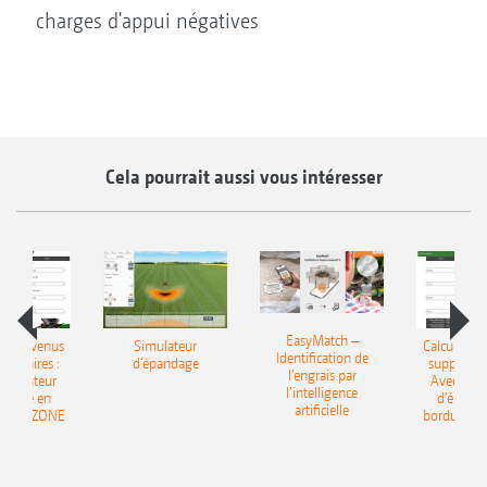
charges d'appui négatives
Cela pourrait aussi vous intéresser
EasyMatch –
 les revenus
Simulateur
Calculer le
Identification de
entaires :
d‘épandage
supplémen
l’engrais par
’ordinateur
Avec l’ord
l’intelligence
ndage en
d’épand
artificielle
e AMAZONE
bordure 