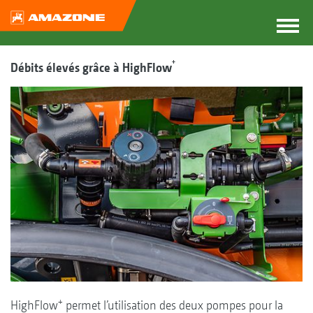
+
Débits élevés grâce à HighFlow
+
HighFlow
permet l’utilisation des deux pompes pour la