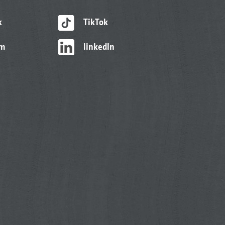
k
TikTok
am
linkedIn