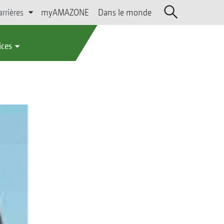
arrières
myAMAZONE
Dans le monde
ices