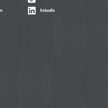
am
linkedIn