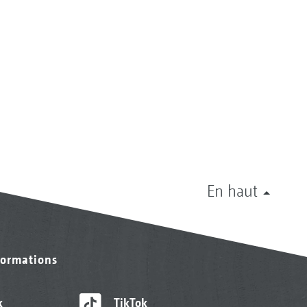
En haut
formations
k
TikTok