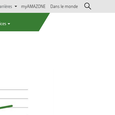
arrières
myAMAZONE
Dans le monde
ices