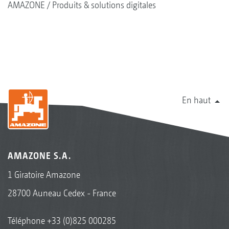
AMAZONE
Produits & solutions digitales
En haut
AMAZONE S.A.
1 Giratoire Amazone
28700 Auneau Cedex - France
Téléphone
+33 (0)825 000285