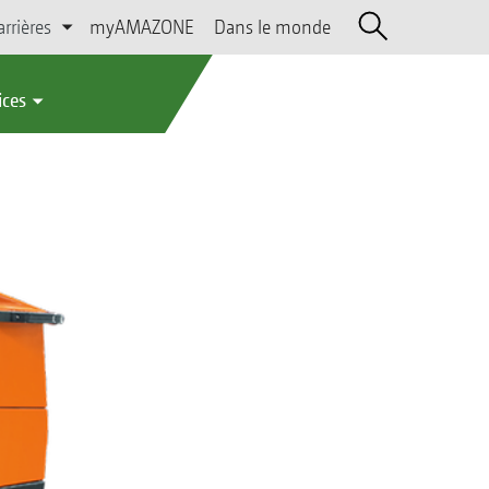
arrières
myAMAZONE
Dans le monde
ices