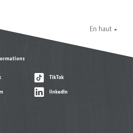
En haut
formations
k
TikTok
am
linkedIn