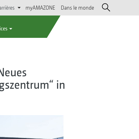
arrières
myAMAZONE
Dans le monde
ices
 Neues
gszentrum“ in