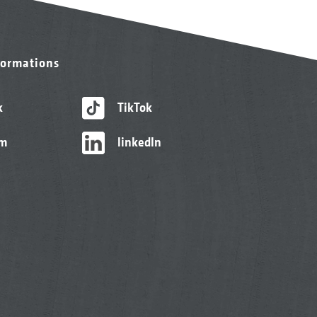
formations
k
TikTok
am
linkedIn