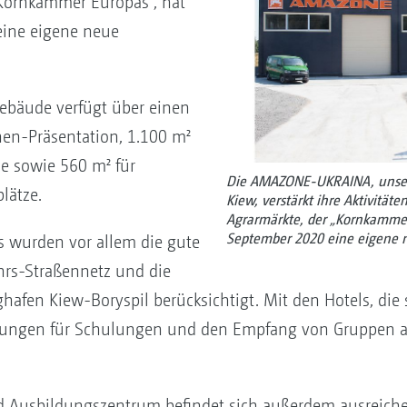
„Kornkammer Europas“, hat
ine eigene neue
Gebäude verfügt über einen
nen-Präsentation, 1.100 m²
he sowie 560 m² für
Die AMAZONE-UKRAINA, unsere
lätze.
Kiew, verstärkt ihre Aktivitäte
Agrarmärkte, der „Kornkamme
September 2020 eine eigene n
s wurden vor allem die gute
rs-Straßennetz und die
hafen Kiew-Boryspil berücksichtigt. Mit den Hotels, di
tzungen für Schulungen und den Empfang von Gruppen a
d Ausbildungszentrum befindet sich außerdem ausreiche