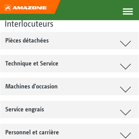
Interlocuteurs
Pièces détachées
Technique et Service
Machines d'occasion
Maik Winter
Service engrais
Werksbeauftragter für
Réseau de vente international
Markus Ströbel-Fröschle
Gebrauchtmaschinen
Personnel et carrière
Votre partenaire commercial AMAZONE pour toutes