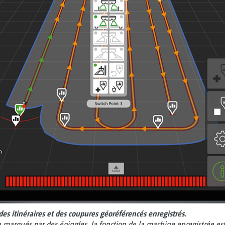
des itinéraires et des coupures géoréférencés enregistrés.
e marqués par des épingles, la fonction de la machine enregistrée 