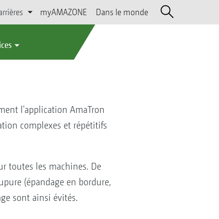
arrières
myAMAZONE
Dans le monde
ices
ment l'application AmaTron
tion complexes et répétitifs
our toutes les machines. De
oupure (épandage en bordure,
ge sont ainsi évités.