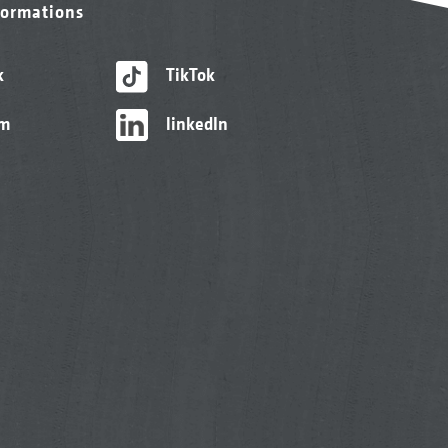
formations
k
TikTok
am
linkedIn