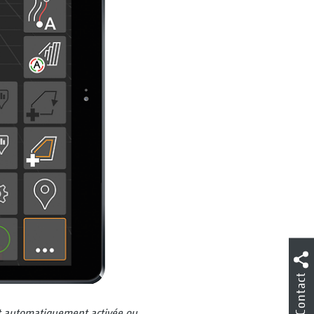
Contact
est automatiquement activée ou