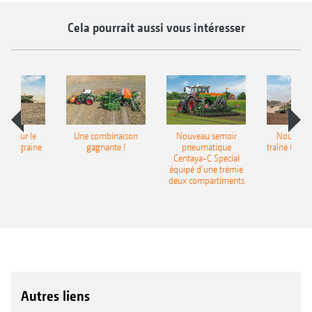
Cela pourrait aussi vous intéresser
pot pour le
Une combinaison
Nouveau semoir
Nouveau 
monograine
gagnante !
pneumatique
traîné Cirr
recea
Centaya-C Special
Gra
équipé d’une trémie
deux compartiments
Autres liens