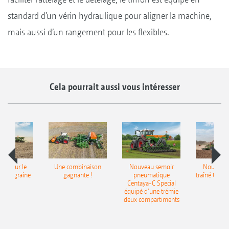
standard d’un vérin hydraulique pour aligner la machine,
mais aussi d’un rangement pour les flexibles.
Cela pourrait aussi vous intéresser
pot pour le
Une combinaison
Nouveau semoir
Nouveau 
monograine
gagnante !
pneumatique
traîné Cirr
recea
Centaya-C Special
Gra
équipé d’une trémie
deux compartiments