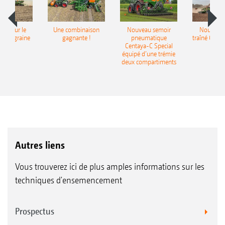
pot pour le
Une combinaison
Nouveau semoir
Nouveau 
monograine
gagnante !
pneumatique
traîné Cirr
recea
Centaya-C Special
Gra
équipé d’une trémie
deux compartiments
Autres liens
Vous trouverez ici de plus amples informations sur les
techniques d'ensemencement
Prospectus