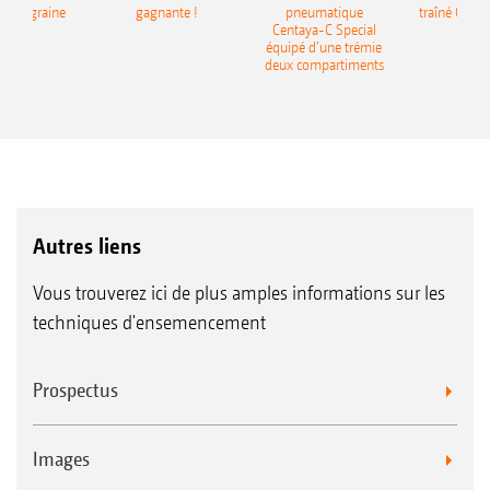
monograine
gagnante !
pneumatique
traîné Cirr
recea
Centaya-C Special
Gra
équipé d’une trémie
deux compartiments
Autres liens
Vous trouverez ici de plus amples informations sur les
techniques d'ensemencement
Prospectus
Images