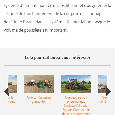
système d’alimentation. Ce dispositif permet d’augmenter la
sécurité de fonctionnement de la coupure de jalonnage et
de réduire l’usure dans le système d’alimentation lorsque le
volume de poussière est important.
Cela pourrait aussi vous intéresser
pot pour le
Une combinaison
Nouveau semoir
Nouveau 
monograine
gagnante !
pneumatique
traîné Cirr
recea
Centaya-C Special
Gra
équipé d’une trémie
deux compartiments