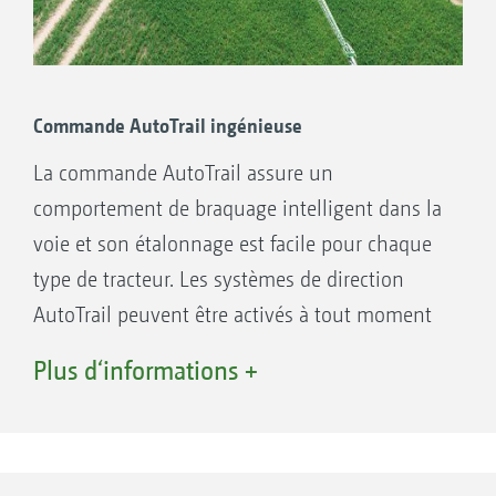
Commande AutoTrail ingénieuse
La commande AutoTrail assure un
comportement de braquage intelligent dans la
voie et son étalonnage est facile pour chaque
Essieux AutoTrail
type de tracteur. Les systèmes de direction
AutoTrail peuvent être activés à tout moment
et surmodulés pour une correction manuelle
Plus d‘informations +
dans les dévers. Dans les cours étroites, avec la
commande AutoTrail,
le déverrouillage de la direction, même avec la
rampe repliée est particulièrement apprécié.