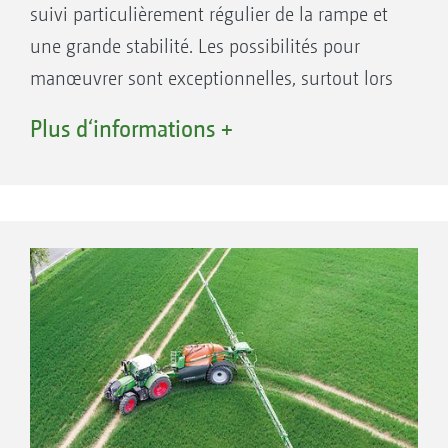
souhaitent préserver leur machine.
suivi particulièrement régulier de la rampe et
Essieu modulable avec réglage de la voie en
une grande stabilité. Les possibilités pour
continu de 1,50 m à 2,25 m pour l’UX 4201
manœuvrer sont exceptionnelles, surtout lors
des marches arrière. L‘essieu peut aussi être
Plus d‘informations +
dirigé lorsque la rampe est repliée.
En option
Rayon intérieur de braquage
Suspension hydropneumatique d’essieu avec
direction AutoTrail pour les UX 4201 et UX 5201