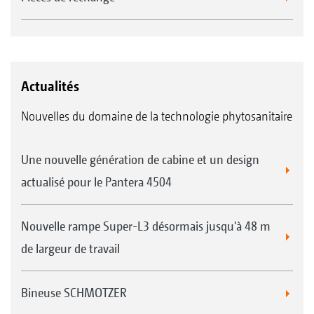
premier essieu est verrouillé et le deuxième est guidé
activement par le système.
Actualités
Nouvelles du domaine de la technologie phytosanitaire
Une nouvelle génération de cabine et un design
actualisé pour le Pantera 4504
Nouvelle rampe Super-L3 désormais jusqu'à 48 m
DoubleTrail au travail dans le champ
de largeur de travail
Bineuse SCHMOTZER