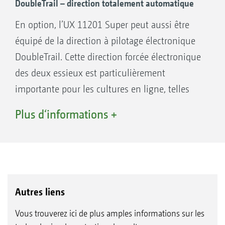
DoubleTrail – direction totalement automatique
En option, l’UX 11201 Super peut aussi être
Autosuivi SingleTrail au travail dans le champ
équipé de la direction à pilotage électronique
DoubleTrail. Cette direction forcée électronique
des deux essieux est particulièrement
importante pour les cultures en ligne, telles
que les pommes de terre, les betteraves, mais
Plus d‘informations +
également les petites parcelles pour éviter les
traces sur le sol.
Autres liens
Vous trouverez ici de plus amples informations sur les