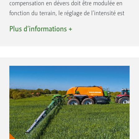
compensation en dévers doit être modulée en
fonction du terrain, le réglage de l’intensité est
possible à tout moment par le biais du
Plus d‘informations +
Joystick.
Le pulvérisateur glisse avec la commande
de dévers désactivée
Commande active de correction
automatique dans les dévers de l‘essieu
directeur AutoTrail