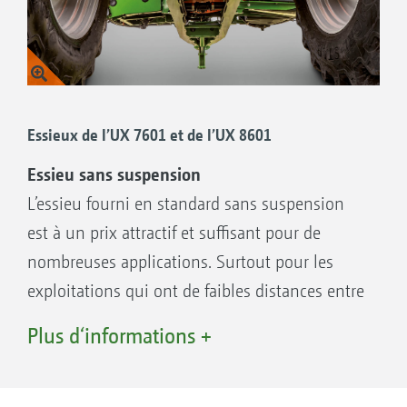
en retournant les roues.
Essieu réglable avec réglage continu de la
largeur de voie de 1,50 à 2,25 m pour l’UX
4201 Super
Essieux de l’UX 7601 et de l’UX 8601
Suspension hydropneumatique d’essieu
avec stabilisation au roulis brevetée pour
Essieu sans suspension
l’UX 4201 Super et l’UX 5201 Super
L’essieu fourni en standard sans suspension
Direction AutoTrail pour un suivi
est à un prix attractif et suffisant pour de
automatique parfait
nombreuses applications. Surtout pour les
exploitations qui ont de faibles distances entre
la ferme et le champ et qui passent donc peu
Plus d‘informations +
de temps sur la route.