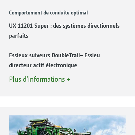
Comportement de conduite optimal
UX 11201 Super : des systèmes directionnels
parfaits
Essieux suiveurs DoubleTrail– Essieu
directeur actif électronique
– Bonne reprise des traces dans le champ, peu
Plus d‘informations +
de traces laissées dans le champ
– Manœuvres faciles grâce à l’essieu arrière
actif, intelligent
– Suivi de rampe particulièrement régulier et
homogène