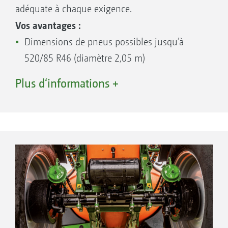
adéquate à chaque exigence.
Vos avantages :
Dimensions de pneus possibles jusqu’à
520/85 R46 (diamètre 2,05 m)
Garde au sol jusqu‘à 82 cm
Plus d‘informations +
Homologation jusqu’à 60 km/h (en fonction
de la réglementation en vigueur) avec
système ABS (freinage automatique en
fonction de la charge)
Vos possibilités :
Essieux fixes avec des voies de 1,50 à 2,25
m – deux largeurs de voies sont possibles