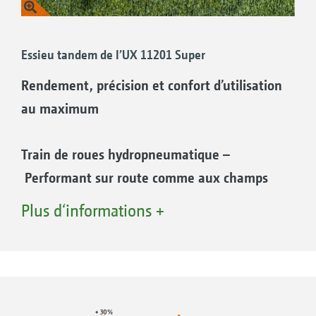
Essieu tandem de l’UX 11201 Super
Rendement, précision et confort d’utilisation
au maximum
Train de roues hydropneumatique –
Performant sur route comme aux champs
Le train de roues hydropneumatique assure,
Plus d‘informations +
associé au timon Hitch équipé d’une
suspension, un confort de conduite parfait. Les
essieux BPW avec la régulation de niveau
fournie en standard s’adaptent en permanence
à l’état de charge. Le timon bas associé à un