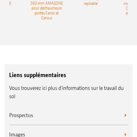
360 mm AMAZONE
AZONE
repliable
indépen
pour déchaumeurs
Catros
portés Cenio et
AMAZ
Cenius
Liens supplémentaires
Vous trouverez ici plus d'informations sur le travail du
sol
Prospectus
Images