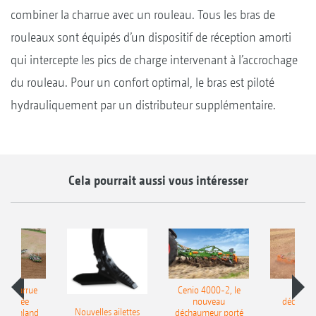
combiner la charrue avec un rouleau. Tous les bras de
rouleaux sont équipés d’un dispositif de réception amorti
qui intercepte les pics de charge intervenant à l’accrochage
du rouleau. Pour un confort optimal, le bras est piloté
hydrauliquement par un distributeur supplémentaire.
Cela pourrait aussi vous intéresser
le charrue
Cenio 4000-2, le
Nouve
-portée
nouveau
déchaum
Nouvelles ailettes
400 Onland
déchaumeur porté
disq