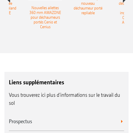
-portée
nouveau
déchaum
Nouvelles ailettes
400 Onland
déchaumeur porté
disq
360 mm AMAZONE
AZONE
repliable
indépen
pour déchaumeurs
Catros
portés Cenio et
AMAZ
Cenius
Liens supplémentaires
Vous trouverez ici plus d'informations sur le travail du
sol
Prospectus