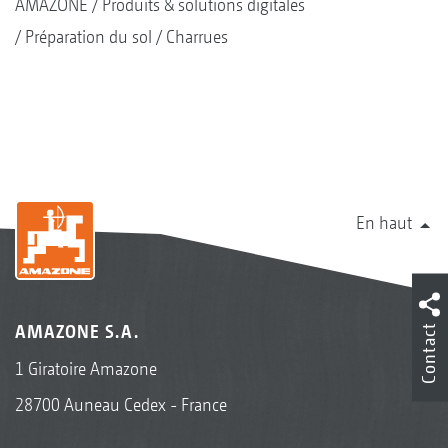
AMAZONE
Produits & solutions digitales
Préparation du sol
Charrues
En haut
AMAZONE S.A.
Contact
1 Giratoire Amazone
28700 Auneau Cedex - France