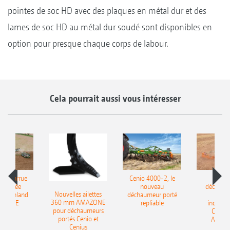
pointes de soc HD avec des plaques en métal dur et des
lames de soc HD au métal dur soudé sont disponibles en
option pour presque chaque corps de labour.
Cela pourrait aussi vous intéresser
le charrue
Cenio 4000-2, le
Nouve
-portée
nouveau
déchaum
Nouvelles ailettes
400 Onland
déchaumeur porté
disq
360 mm AMAZONE
AZONE
repliable
indépen
pour déchaumeurs
Catros
portés Cenio et
AMAZ
Cenius