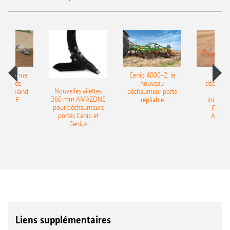
le charrue
Cenio 4000-2, le
Nouve
-portée
nouveau
déchaum
Nouvelles ailettes
400 Onland
déchaumeur porté
disq
360 mm AMAZONE
AZONE
repliable
indépen
pour déchaumeurs
Catros
portés Cenio et
AMAZ
Cenius
Liens supplémentaires