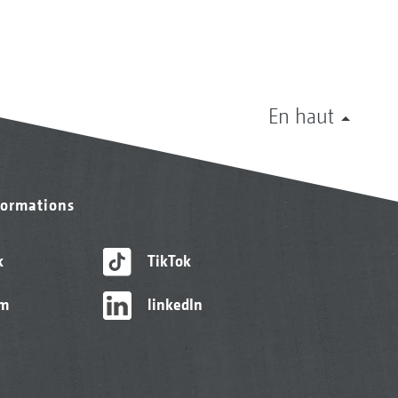
En haut
formations
k
TikTok
am
linkedIn