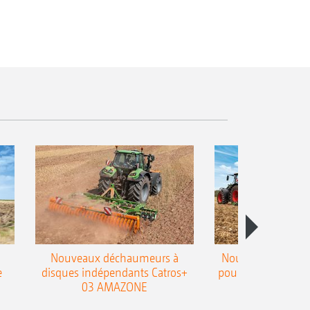
Nouveaux déchaumeurs à
Nouvelle double h
e
disques indépendants Catros+
pour le déchaumeur
03 AMAZONE
Cobra