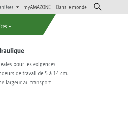
arrières
myAMAZONE
Dans le monde
ices
draulique
déales pour les exigences
deurs de travail de 5 à 14 cm.
ne largeur au transport