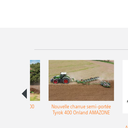
charrue Teres 300
Nouvelle charrue semi-portée
Tyrok 400 Onland AMAZONE
A