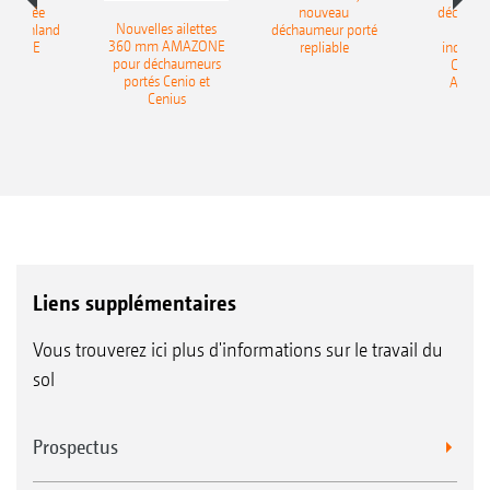
-portée
nouveau
déchaum
Nouvelles ailettes
400 Onland
déchaumeur porté
disq
360 mm AMAZONE
AZONE
repliable
indépen
pour déchaumeurs
Catros
portés Cenio et
AMAZ
Cenius
Liens supplémentaires
Vous trouverez ici plus d'informations sur le travail du
sol
Prospectus