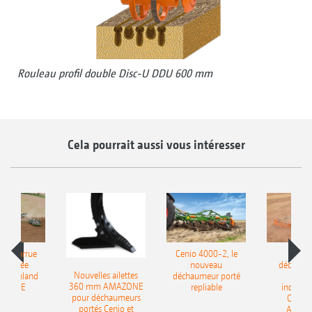
Rouleau profil double Disc-U DDU 600 mm
Cela pourrait aussi vous intéresser
le charrue
Cenio 4000-2, le
Nouve
-portée
nouveau
déchaum
Nouvelles ailettes
400 Onland
déchaumeur porté
disq
360 mm AMAZONE
AZONE
repliable
indépen
pour déchaumeurs
Catros
portés Cenio et
AMAZ