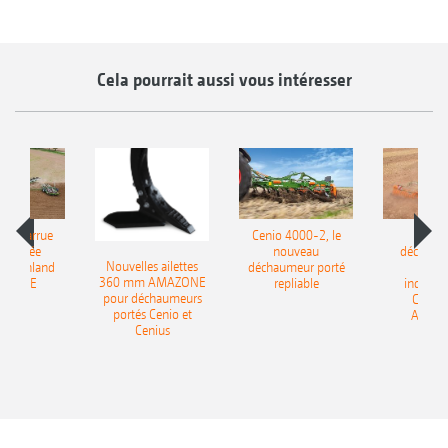
Cela pourrait aussi vous intéresser
le charrue
Cenio 4000-2, le
Nouve
-portée
nouveau
déchaum
Nouvelles ailettes
400 Onland
déchaumeur porté
disq
360 mm AMAZONE
AZONE
repliable
indépen
pour déchaumeurs
Catros
portés Cenio et
AMAZ
Cenius