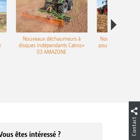
Nouveaux déchaumeurs à
Nouvelle double h
e
disques indépendants Catros+
pour le déchaumeur
03 AMAZONE
Cobra
Contact
Vous êtes intéressé ?