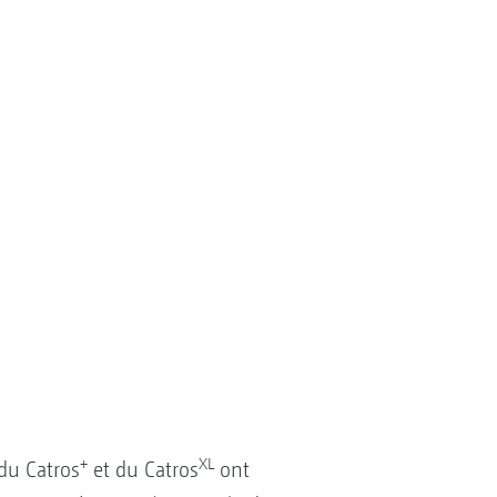
+
XL
 du Catros
et du Catros
ont