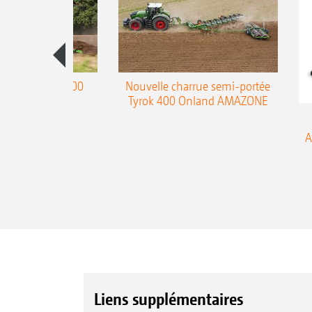
charrue Teres 300
Nouvelle charrue semi-portée
Tyrok 400 Onland AMAZONE
A
Liens supplémentaires