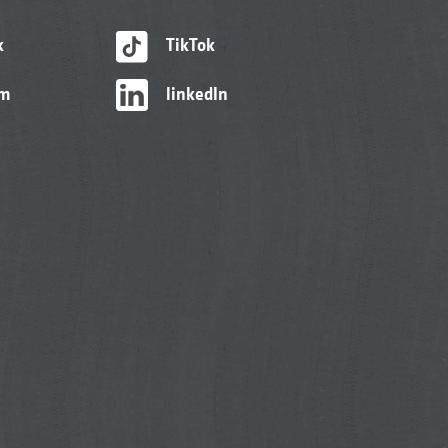
k
TikTok
am
linkedIn