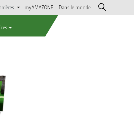
arrières
myAMAZONE
Dans le monde
ices