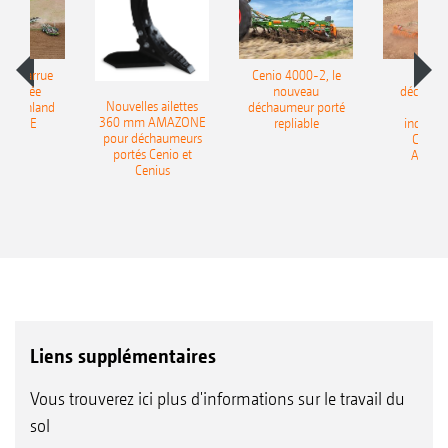
le charrue
Cenio 4000-2, le
Nouve
-portée
nouveau
déchaum
Nouvelles ailettes
400 Onland
déchaumeur porté
disq
360 mm AMAZONE
AZONE
repliable
indépen
pour déchaumeurs
Catros
portés Cenio et
AMAZ
Cenius
Liens supplémentaires
Vous trouverez ici plus d'informations sur le travail du
sol