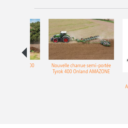
charrue Teres 300
Nouvelle charrue semi-portée
Tyrok 400 Onland AMAZONE
A