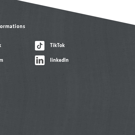
formations
k
TikTok
am
linkedIn