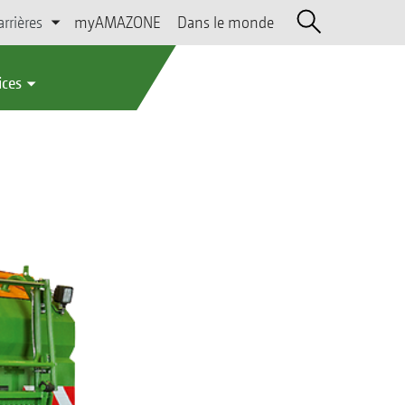
arrières
myAMAZONE
Dans le monde
ices