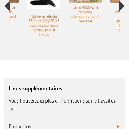
le charrue
Cenio 4000-2, le
Nouve
-portée
nouveau
déchaum
Nouvelles ailettes
400 Onland
déchaumeur porté
disq
360 mm AMAZONE
AZONE
repliable
indépen
pour déchaumeurs
Catros
portés Cenio et
AMAZ
Cenius
Liens supplémentaires
Vous trouverez ici plus d'informations sur le travail du
sol
Prospectus