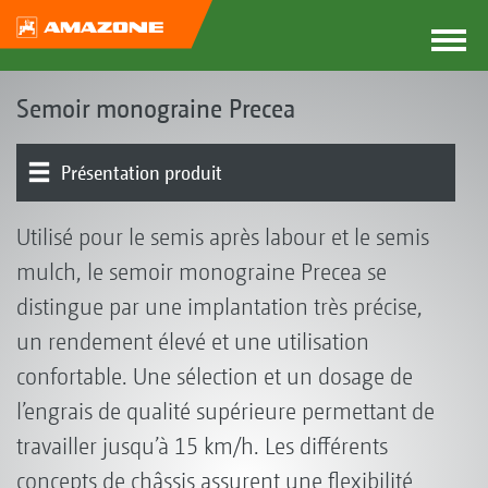
Semoir monograine Precea
Présentation produit
Outil de base | Châssis
Trémie de semence | Séparation | Socs
Outils
Trémie d’engrais | Dosage | Socs
FertiSpot pour le semoir monograine Precea
Trémie frontale FTender
Cuve frontale autonome FT-P | set d’engrais liquide
Épandeur de microgranulés
Équipement
Électronique | Terminaux | Logiciels
Utilisé pour le semis après labour et le semis
mulch, le semoir monograine Precea se
distingue par une implantation très précise,
un rendement élevé et une utilisation
confortable. Une sélection et un dosage de
l’engrais de qualité supérieure permettant de
travailler jusqu’à 15 km/h. Les différents
concepts de châssis assurent une flexibilité