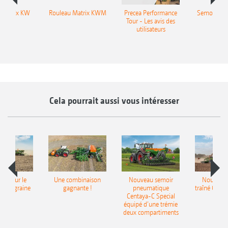
 Matrix KW
Rouleau Matrix KWM
Precea Performance
Semoir mo
Tour - Les avis des
ED
utilisateurs
Cela pourrait aussi vous intéresser
pot pour le
Une combinaison
Nouveau semoir
Nouveau 
monograine
gagnante !
pneumatique
traîné Cirr
recea
Centaya-C Special
Gra
équipé d’une trémie
deux compartiments