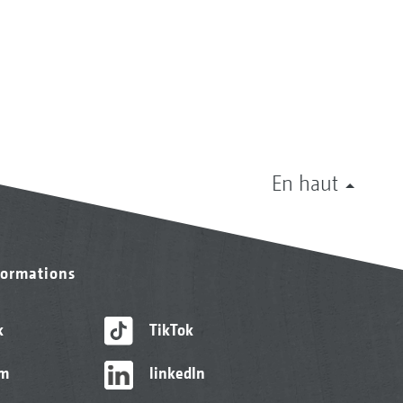
En haut
formations
k
TikTok
am
linkedIn