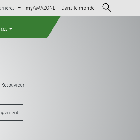
arrières
myAMAZONE
Dans le monde
ices
 Recouvreur
uipement