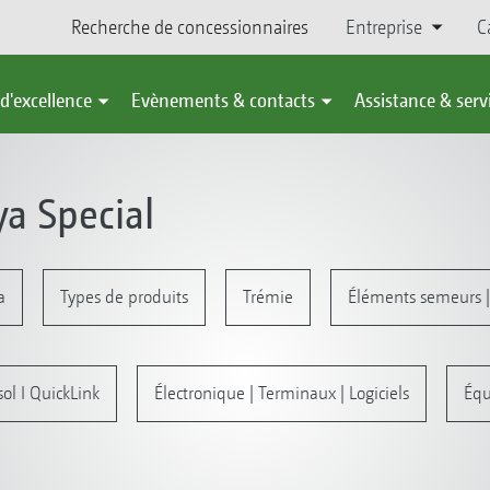
Recherche de concessionnaires
Entreprise
C
d'excellence
Evènements & contacts
Assistance & serv
a Special
a
Types de produits
Trémie
Éléments semeurs |
sol I QuickLink
Électronique | Terminaux | Logiciels
Éq