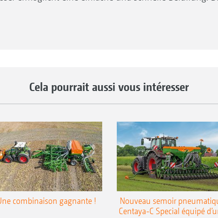
ie ISOBUS-Software der Sämaschine.
Cela pourrait aussi vous intéresser
Une combinaison gagnante !
Nouveau semoir pneumatiq
Centaya-C Special équipé d’