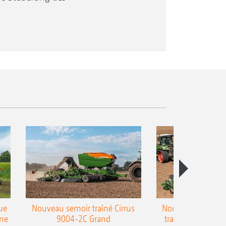
ue
Nouveau semoir traîné Cirrus
Nouveau semoir 
une
9004-2C Grand
traîné Precea-T