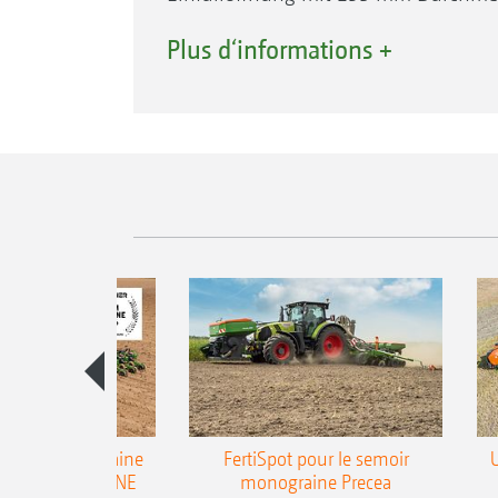
Mikrogranulatstreuers erfolgt über d
Plus d‘informations +
emoir monograine
FertiSpot pour le semoir
ecea-TCC AMAZONE
monograine Precea