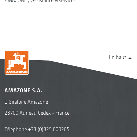
AMAZONE
Assistance & services
En haut
AMAZONE S.A.
1 Giratoire Amazone
28700 Auneau Cedex - France
Téléphone
+33 (0)825 000285