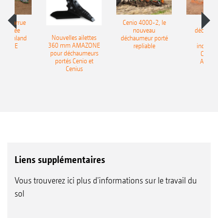
le charrue
Cenio 4000-2, le
Nouve
-portée
nouveau
déchaum
Nouvelles ailettes
400 Onland
déchaumeur porté
disq
360 mm AMAZONE
AZONE
repliable
indépen
pour déchaumeurs
Catros
portés Cenio et
AMAZ
Cenius
Liens supplémentaires
Vous trouverez ici plus d'informations sur le travail du
sol