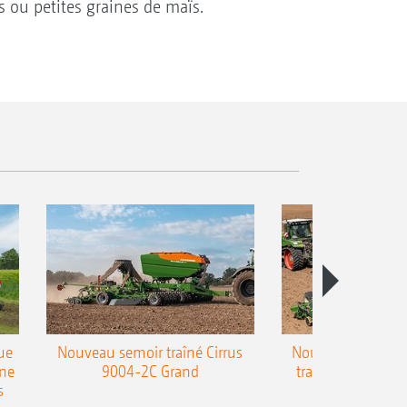
 ou petites graines de maïs.
ue
Nouveau semoir traîné Cirrus
Nouveau semoir 
une
9004-2C Grand
traîné Precea-T
s