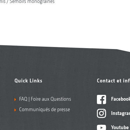
mis
Semoirs monograines
Quick Links
Contact et in
FAQ | Foire aux Questions
Faceboo
Communiqués de presse
Instagr
Youtube