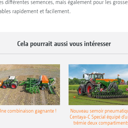
es différentes semences, mais également pour les grosses
ables rapidement et facilement.
Cela pourrait aussi vous intéresser
Une combinaison gagnante !
Nouveau semoir pneumatiq
Centaya-C Special équipé d’
trémie deux compartiment