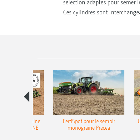
sélection adaptés pour semer l
Ces cylindres sont interchange
emoir monograine
FertiSpot pour le semoir
ecea-TCC AMAZONE
monograine Precea