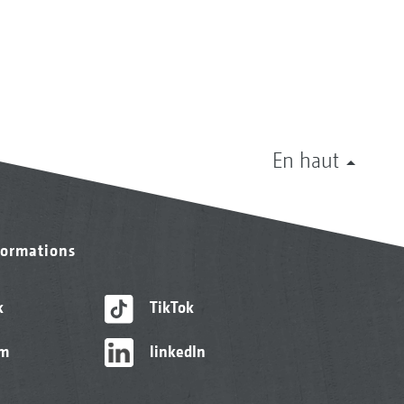
En haut
formations
k
TikTok
am
linkedIn