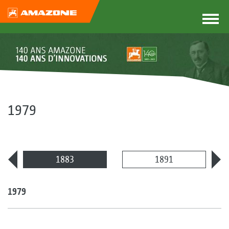
1979
1883
1891
1979