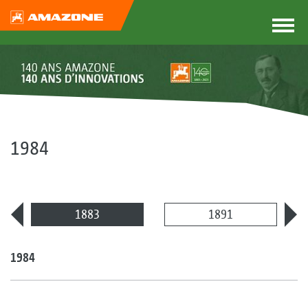
1984
1883
1891
1984